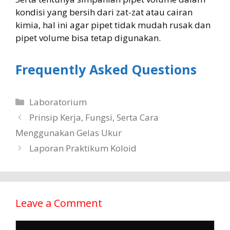
kondisi yang bersih dari zat-zat atau cairan
kimia, hal ini agar pipet tidak mudah rusak dan
pipet volume bisa tetap digunakan.
Frequently Asked Questions
Categories
Laboratorium
Prinsip Kerja, Fungsi, Serta Cara
Menggunakan Gelas Ukur
Laporan Praktikum Koloid
Leave a Comment
Comment