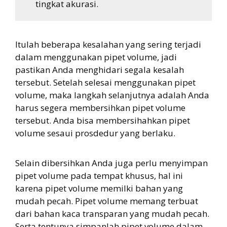
tingkat akurasi.
Itulah beberapa kesalahan yang sering terjadi
dalam menggunakan pipet volume, jadi
pastikan Anda menghidari segala kesalah
tersebut. Setelah selesai menggunakan pipet
volume, maka langkah selanjutnya adalah Anda
harus segera membersihkan pipet volume
tersebut. Anda bisa membersihahkan pipet
volume sesaui prosdedur yang berlaku.
Selain dibersihkan Anda juga perlu menyimpan
pipet volume pada tempat khusus, hal ini
karena pipet volume memilki bahan yang
mudah pecah. Pipet volume memang terbuat
dari bahan kaca transparan yang mudah pecah.
Serta tentunya simpanlah pipet volume dalam