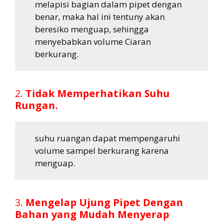
melapisi bagian dalam pipet dengan
benar, maka hal ini tentuny akan
beresiko menguap, sehingga
menyebabkan volume Ciaran
berkurang.
2.
Tidak Memperhatikan Suhu
Rungan.
suhu ruangan dapat mempengaruhi
volume sampel berkurang karena
menguap.
3.
Mengelap Ujung Pipet Dengan
Bahan yang Mudah Menyerap