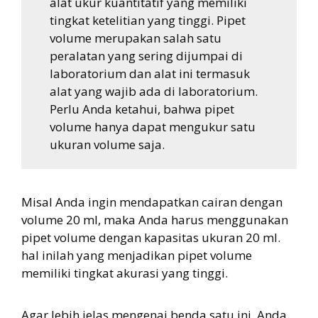
alat ukur kuantitatif yang memiliki
tingkat ketelitian yang tinggi. Pipet
volume merupakan salah satu
peralatan yang sering dijumpai di
laboratorium dan alat ini termasuk
alat yang wajib ada di laboratorium.
Perlu Anda ketahui, bahwa pipet
volume hanya dapat mengukur satu
ukuran volume saja.
Misal Anda ingin mendapatkan cairan dengan
volume 20 ml, maka Anda harus menggunakan
pipet volume dengan kapasitas ukuran 20 ml.
hal inilah yang menjadikan pipet volume
memiliki tingkat akurasi yang tinggi.
Agar lebih jelas mengenai benda satu ini, Anda