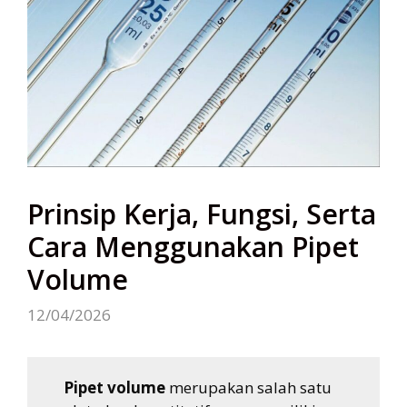
Prinsip Kerja, Fungsi, Serta
Cara Menggunakan Pipet
Volume
12/04/2026
Pipet volume
merupakan salah satu