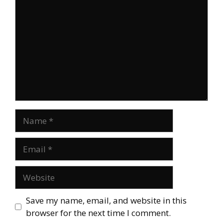
Name
Email
Website
Save my name, email, and website in this
browser for the next time I comment.