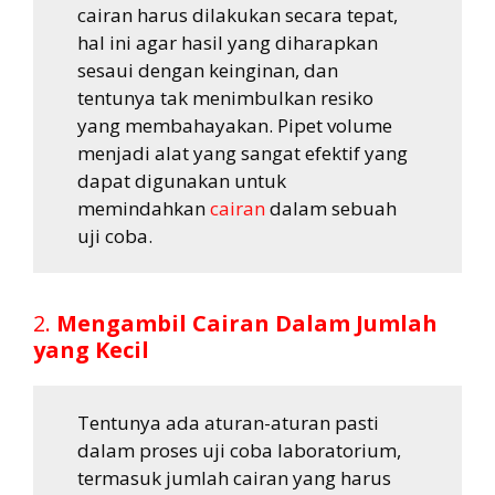
cairan harus dilakukan secara tepat,
hal ini agar hasil yang diharapkan
sesaui dengan keinginan, dan
tentunya tak menimbulkan resiko
yang membahayakan. Pipet volume
menjadi alat yang sangat efektif yang
dapat digunakan untuk
memindahkan
cairan
dalam sebuah
uji coba.
2.
Mengambil Cairan Dalam Jumlah
yang Kecil
Tentunya ada aturan-aturan pasti
dalam proses uji coba laboratorium,
termasuk jumlah cairan yang harus