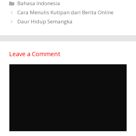
Categories
Bahasa Indonesia
Cara Menulis Kutipan dari Berita Online
Daur Hidup Semangka
Leave a Comment
Comment