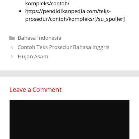
kompleks/contoh/
https://pendidikanpedia.com/teks-
prosedur/contoh/kompleks/[/su_spoiler]
Categories
Bahasa Indonesia
Contoh Teks Prosedur Bahasa Inggris
Hujan Asam
Leave a Comment
Comment