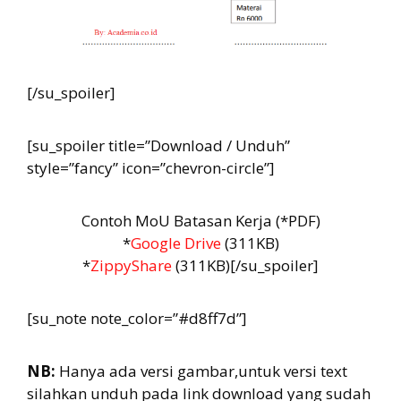
[/su_spoiler]
[su_spoiler title=”Download / Unduh”
style=”fancy” icon=”chevron-circle”]
Contoh MoU Batasan Kerja (*PDF)
*
Google Drive
(311KB)
*
ZippyShare
(311KB)[/su_spoiler]
[su_note note_color=”#d8ff7d”]
NB:
Hanya ada versi gambar,untuk versi text
silahkan unduh pada link download yang sudah