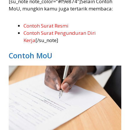
[su_note note_color=”#f9e874″]Selain Contoh
MoU, mungkin kamu juga tertarik membaca:
Contoh Surat Resmi
Contoh Surat Pengunduran Diri
Kerja
[/su_note]
Contoh MoU