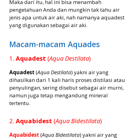
Maka dari itu, hal ini bisa menambah
pengetahuan Anda dan mungkin tak tahu air
jenis apa untuk air aki, nah namanya aquadest
yang digunakan sebagai air aki.
Macam-macam Aquades
1.
Aquadest
(
Aqua Destilata
)
Aquadest
(
Aqua Destilata
) yakni air yang
dihasilkan dari 1 kali haris proses distilasi atau
penyulingan, sering disebut sebagai air murni,
namun juga tetap mengandung mineral
tertentu.
2.
Aquabidest
(
Aqua Bidestilata
)
Aquabidest
(
Aqua Bidestilata
) yakni air yang