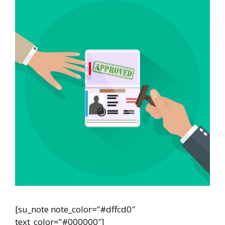
[su_note note_color=”#dffcd0″
text_color=”#000000″]