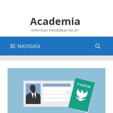
Skip
to
content
Academia
Informasi Pendidikan No #1
NAVIGASI