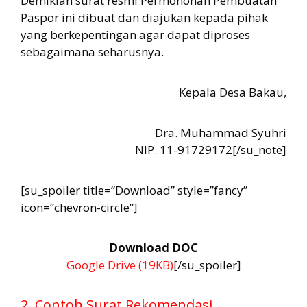
Demikian surat resmi Permohonan Pembuatan
Paspor ini dibuat dan diajukan kepada pihak
yang berkepentingan agar dapat diproses
sebagaimana seharusnya.
Kepala Desa Bakau,
Dra. Muhammad Syuhri
NIP. 11-91729172[/su_note]
[su_spoiler title=”Download” style=”fancy”
icon=”chevron-circle”]
Download DOC
Google Drive (19KB)
[/su_spoiler]
2. Contoh Surat Rekomendasi