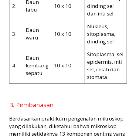
Daun
2.
10 x 10
dinding sel
labu
dan inti sel
Nukleus,
Daun
3.
10 x 10
sitoplasma,
waru
dinding sel
Sitoplasma, sel
Daun
epidermis, inti
4.
kembang
10 x 10
sel, celah dan
sepatu
stomata
B. Pembahasan
Berdasarkan praktikum pengenalan mikroskop
yang dilakukan, diketahui bahwa mikroskop
memiliki setidaknya 13 komponen penting yang