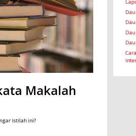
Lapo
Daur
Dau
Dau
Dau
Cara
Inte
kata Makalah
ar istilah ini?