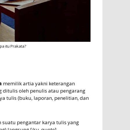
pa itu Prakata?
a
memilik artia yakni keterangan
 ditulis oleh penulis atau pengarang
a tulis (buku, laporan, penelitian, dan
h suatu pengantar karya tulis yang
ang) langsung.[/su_quote]