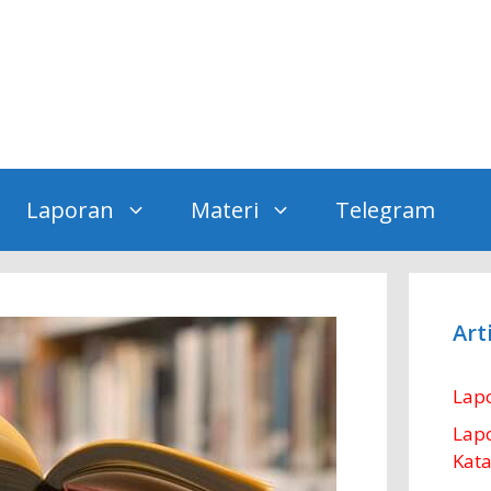
a
Laporan
Materi
Telegram
Art
Lapo
Lap
Kata