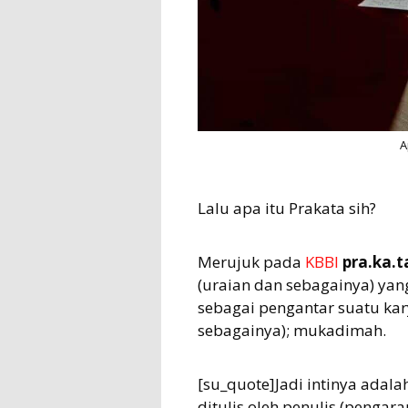
A
Lalu apa itu Prakata sih?
Merujuk pada
KBBI
pra.ka.t
(uraian dan sebagainya) yang
sebagai pengantar suatu kary
sebagainya); mukadimah.
[su_quote]Jadi intinya adala
ditulis oleh penulis (pengar