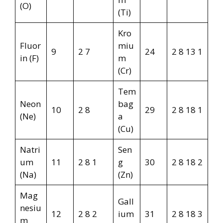
(O)
(Ti)
Kro
Fluor
miu
9
2 7
24
2 8 13 1
in (F)
m
(Cr)
Tem
Neon
bag
10
2 8
29
2 8 18 1
(Ne)
a
(Cu)
Natri
Sen
um
11
2 8 1
g
30
2 8 18 2
(Na)
(Zn)
Mag
Gall
nesiu
12
2 8 2
ium
31
2 8 18 3
m