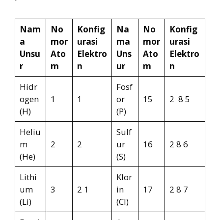
Nam
No
Konfig
Na
No
Konfig
a
mor
urasi
ma
mor
urasi
Unsu
Ato
Elektro
Uns
Ato
Elektro
r
m
n
ur
m
n
Hidr
Fosf
ogen
1
1
or
15
2 8 5
(H)
(P)
Heliu
Sulf
m
2
2
ur
16
2 8 6
(He)
(S)
Lithi
Klor
um
3
2 1
in
17
2 8 7
(Li)
(Cl)