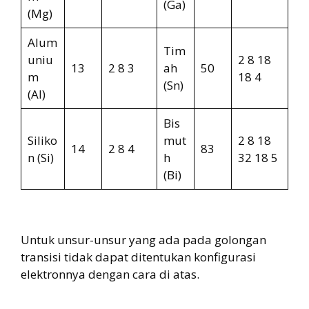
(Ga)
(Mg)
Alum
Tim
uniu
2 8 18
13
2 8 3
ah
50
m
18 4
(Sn)
(Al)
Bis
Siliko
mut
2 8 18
14
2 8 4
83
n (Si)
h
32 18 5
(Bi)
Untuk unsur-unsur yang ada pada golongan
transisi tidak dapat ditentukan konfigurasi
elektronnya dengan cara di atas.