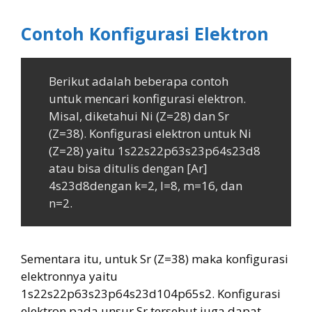
Contoh Konfigurasi Elektron
Berikut adalah beberapa contoh
untuk mencari konfigurasi elektron.
Misal, diketahui Ni (Z=28) dan Sr
(Z=38). Konfigurasi elektron untuk Ni
(Z=28) yaitu 1s22s22p63s23p64s23d8
atau bisa ditulis dengan [Ar]
4s23d8dengan k=2, l=8, m=16, dan
n=2.
Sementara itu, untuk Sr (Z=38) maka konfigurasi
elektronnya yaitu
1s22s22p63s23p64s23d104p65s2. Konfigurasi
elektron pada unsur Sr tersebut juga dapat