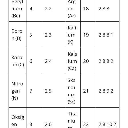
Beryl
Arg
lium
4
2 2
on
18
2 8 8
(Be)
(Ar)
Kali
Boro
5
2 3
um
19
2 8 8 1
n (B)
(K)
Kals
Karb
6
2 4
ium
20
2 8 8 2
on (C)
(Ca)
Ska
Nitro
ndi
gen
7
2 5
21
2 8 9 2
um
(N)
(Sc)
Tita
Oksig
niu
en
8
2 6
22
2 8 10 2
m