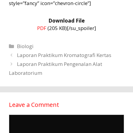
style=”fancy” icon=”chevron-circle”]
Download File
PDF
(205 KB)[/su_spoiler]
Categories
Biologi
Laporan Praktikum Kromatografi Kertas
Laporan Praktikum Pengenalan Alat
Laboratorium
Leave a Comment
Comment