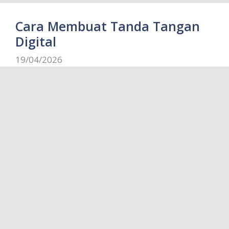
Cara Membuat Tanda Tangan
Digital
19/04/2026
Bisa digunakan PC/laptop, lho. Simak, yuk Cara
Membuat Tanda Tangan Digital pada situs
onlinesignature.com dan software Adobe Fill &