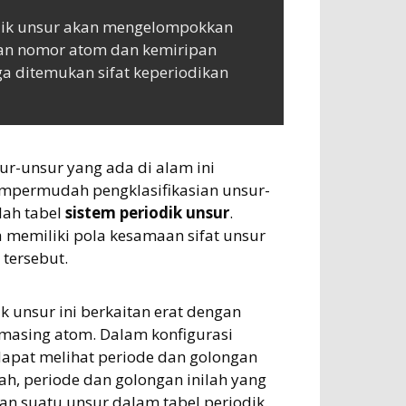
odik unsur akan mengelompokkan
an nomor atom dan kemiripan
uga ditemukan sifat keperiodikan
sur-unsur yang ada di alam ini
mpermudah pengklasifikasian unsur-
lah tabel
sistem periodik unsur
.
 memiliki pola kesamaan sifat unsur
tersebut.
k unsur ini berkaitan erat dengan
-masing atom. Dalam konfigurasi
 dapat melihat periode dan golongan
ah, periode dan golongan inilah yang
n suatu unsur dalam tabel periodik.