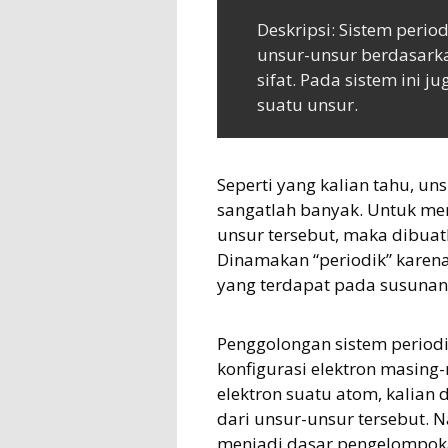
Deskripsi: Sistem peri
unsur-unsur berdasark
sifat. Pada sistem ini j
suatu unsur.
Seperti yang kalian tahu, un
sangatlah banyak. Untuk me
unsur tersebut, maka dibuat
Dinamakan “periodik” karena
yang terdapat pada susunan 
Penggolongan sistem periodi
konfigurasi elektron masing
elektron suatu atom, kalian
dari unsur-unsur tersebut. N
menjadi dasar pengelompoka