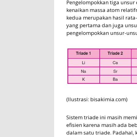
Pengelompokkan tiga unsur d
kenaikan massa atom relatif
kedua merupakan hasil rata-
yang pertama dan juga unsur
pengelompokkan unsur-unsu
(Ilustrasi: bisakimia.com)
Sistem triade ini masih memi
efisien karena masih ada be
dalam satu triade. Padahal, 