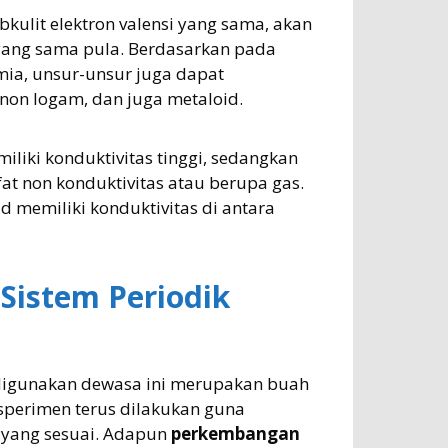
kulit elektron valensi yang sama, akan
yang sama pula. Berdasarkan pada
kimia, unsur-unsur juga dapat
non logam, dan juga metaloid.
liki konduktivitas tinggi, sedangkan
at non konduktivitas atau berupa gas.
d memiliki konduktivitas di antara
istem Periodik
 digunakan dewasa ini merupakan buah
sperimen terus dilakukan guna
 yang sesuai. Adapun
perkembangan