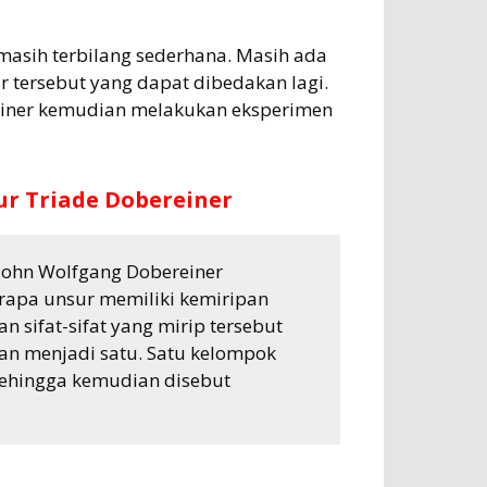
asih terbilang sederhana. Masih ada
r tersebut yang dapat dibedakan lagi.
reiner kemudian melakukan eksperimen
ur Triade Dobereiner
John Wolfgang Dobereiner
apa unsur memiliki kemiripan
n sifat-sifat yang mirip tersebut
n menjadi satu. Satu kelompok
, sehingga kemudian disebut