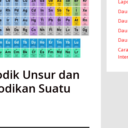
Lapo
Daur
Dau
Dau
Dau
Cara
Inte
odik Unsur dan
iodikan Suatu