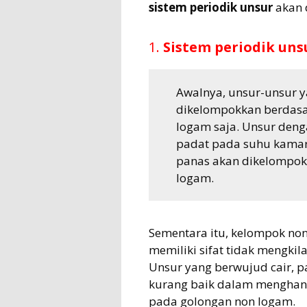
sistem periodik unsur
akan d
1.
Sistem periodik un
Awalnya, unsur-unsur y
dikelompokkan berdasar
logam saja. Unsur deng
padat pada suhu kamar
panas akan dikelompok
logam.
Sementara itu, kelompok non
memiliki sifat tidak mengkil
Unsur yang berwujud cair, p
kurang baik dalam menghant
pada golongan non logam.