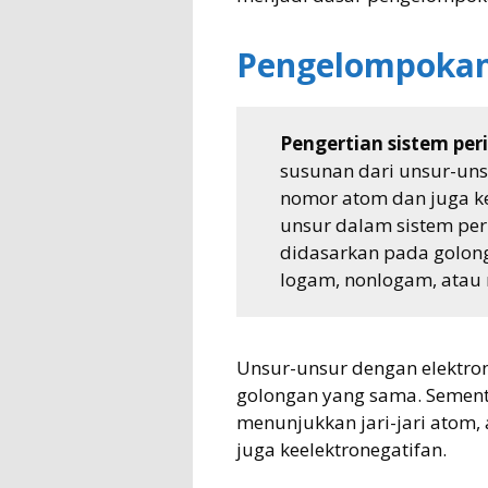
Pengelompokan
Pengertian sistem per
susunan dari unsur-un
nomor atom dan juga k
unsur dalam sistem peri
didasarkan pada golonga
logam, nonlogam, atau 
Unsur-unsur dengan elektro
golongan yang sama. Sementa
menunjukkan jari-jari atom, a
juga keelektronegatifan.