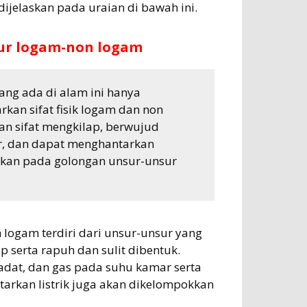
ijelaskan pada uraian di bawah ini.
sur logam-non logam
ang ada di alam ini hanya
kan sifat fisik logam dan non
an sifat mengkilap, berwujud
, dan dapat menghantarkan
kan pada golongan unsur-unsur
 logam terdiri dari unsur-unsur yang
ap serta rapuh dan sulit dibentuk.
adat, dan gas pada suhu kamar serta
arkan listrik juga akan dikelompokkan