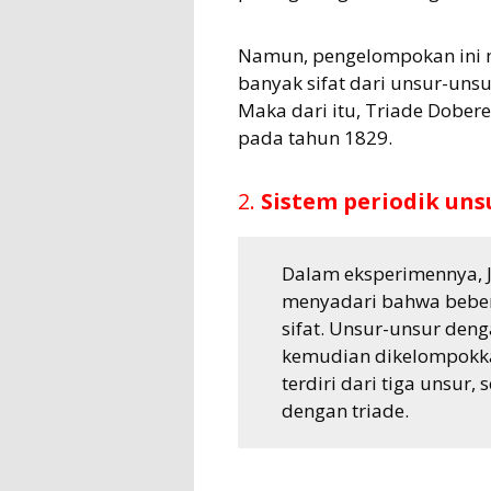
Namun, pengelompokan ini m
banyak sifat dari unsur-unsu
Maka dari itu, Triade Dobe
pada tahun 1829.
2.
Sistem periodik uns
Dalam eksperimennya, 
menyadari bahwa beber
sifat. Unsur-unsur denga
kemudian dikelompokka
terdiri dari tiga unsur
dengan triade.