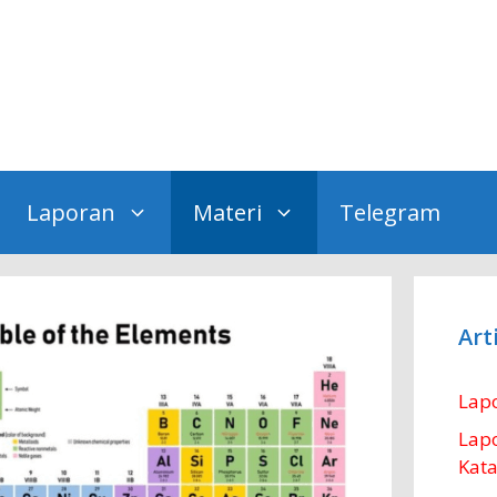
a
Laporan
Materi
Telegram
Art
Lapo
Lap
Kata