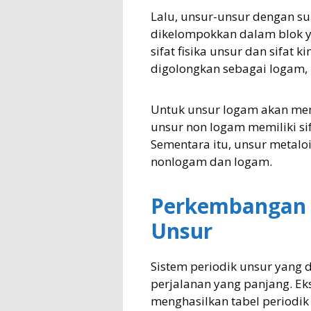
Lalu, unsur-unsur dengan sub
dikelompokkan dalam blok 
sifat fisika unsur dan sifat 
digolongkan sebagai logam, 
Untuk unsur logam akan memi
unsur non logam memiliki sif
Sementara itu, unsur metaloi
nonlogam dan logam.
Perkembangan S
Unsur
Sistem periodik unsur yang
perjalanan yang panjang. Ek
menghasilkan tabel periodik