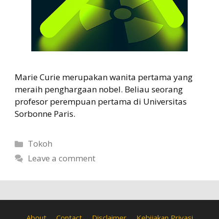
Marie Curie merupakan wanita pertama yang
meraih penghargaan nobel. Beliau seorang
profesor perempuan pertama di Universitas
Sorbonne Paris.
Categories
Tokoh
Leave a comment
About
Contact
Disclaimer
Kebijakan Privasi